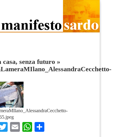
 casa, senza futuro
»
iaLameraMIlano_AlessandraCecchetto-
ameraMIlano_AlessandraCecchetto-
65.jpeg
Facebook
Twitter
Email
WhatsApp
Condividi