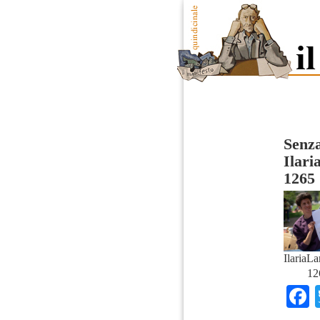
Senza
Ilar
1265
IlariaL
12