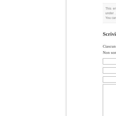
This e
under .
You can
Scriv
Ciascun
Non son