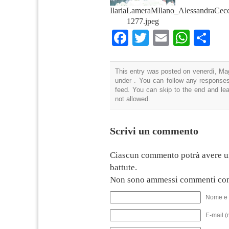
IlariaLameraMIlano_AlessandraCecc
1277.jpeg
Facebook
Twitter
Email
What
Co
This entry was posted on venerdì, Mag
under . You can follow any responses
feed. You can skip to the end and lea
not allowed.
Scrivi un commento
Ciascun commento potrà avere u
battute.
Non sono ammessi commenti con
Nome e 
E-mail (