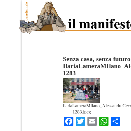
Senza casa, senza futuro
IlariaLameraMIlano_Al
1283
IlariaLameraMIlano_AlessandraCecc
1283.jpeg
Facebook
Twitter
Email
What
Co