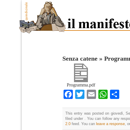
Senza catene
»
Program
Programma.pdf
Facebook
Twitter
Email
What
Co
This entry was posted on giovedì, Se
filed under . You can follow any resp
2.0
feed. You can
leave a response
, o