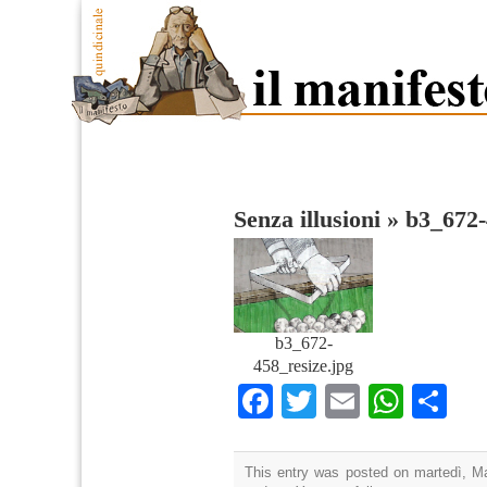
Senza illusioni
»
b3_672-
b3_672-
458_resize.jpg
Facebook
Twitter
Email
What
Co
This entry was posted on martedì, Ma