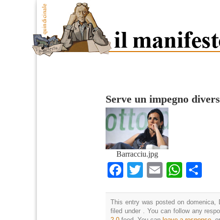
Serve un impegno diver
Barracciu.jpg
Facebook
Twitter
Email
What
Co
This entry was posted on domenica, 
filed under . You can follow any resp
2.0
feed. You can
leave a response
, o