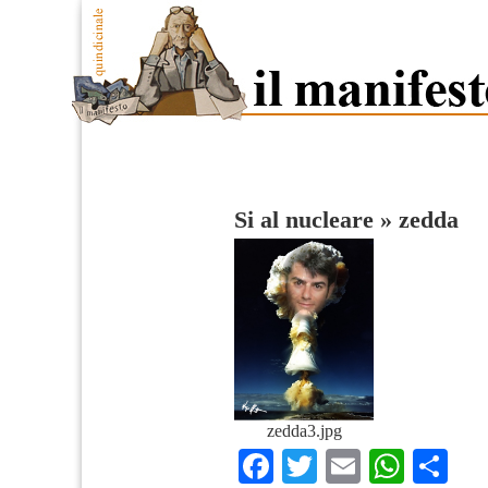
Si al nucleare
»
zedda
zedda3.jpg
Facebook
Twitter
Email
What
Co