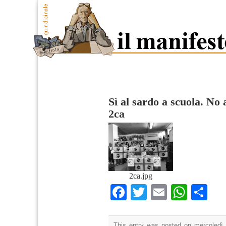
Sì al sardo a scuola. No
2ca
2ca.jpg
Facebook
Twitter
Email
What
Co
This entry was posted on mercoledì,