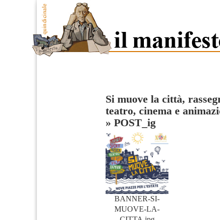
Si muove la città, rasseg
teatro, cinema e animazi
»
POST_ig
BANNER-SI-
MUOVE-LA-
CITTA.jpg