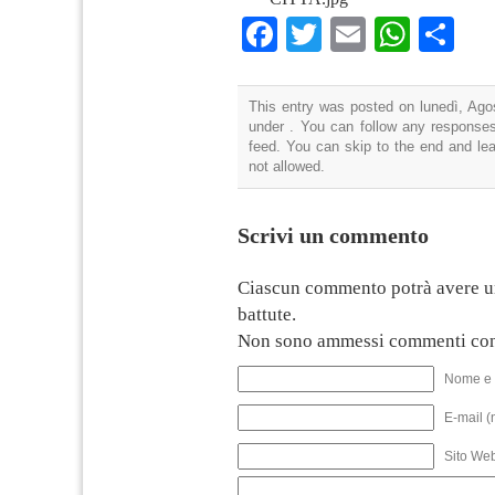
Facebook
Twitter
Email
What
Co
This entry was posted on lunedì, Agos
under . You can follow any responses
feed. You can skip to the end and lea
not allowed.
Scrivi un commento
Ciascun commento potrà avere u
battute.
Non sono ammessi commenti con
Nome e 
E-mail (
Sito We