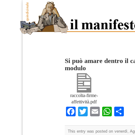
Si può amare dentro il c
modulo
raccolta-firme-
affettività.pdf
Facebook
Twitter
Email
What
Co
This entry was posted on venerdì, Ago