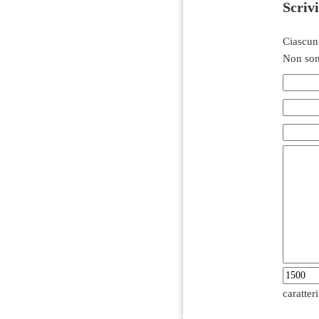
Scriv
Ciascun
Non son
caratter