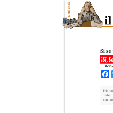
Sí se
si-se
This en
under .
You ca