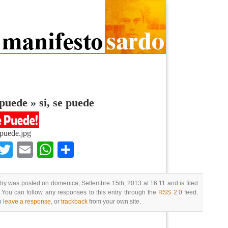
 puede
»
si, se puede
-puede.jpg
Facebook
Twitter
Email
WhatsApp
Condividi
try was posted on domenica, Settembre 15th, 2013 at 16:11 and is filed
 You can follow any responses to this entry through the
RSS 2.0
feed.
n
leave a response
, or
trackback
from your own site.