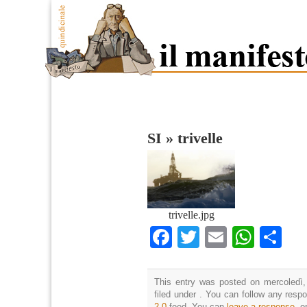
SI
»
trivelle
trivelle.jpg
Facebook
Twitter
Email
What
Co
This entry was posted on mercoledì,
filed under . You can follow any resp
2.0
feed. You can
leave a response
, o