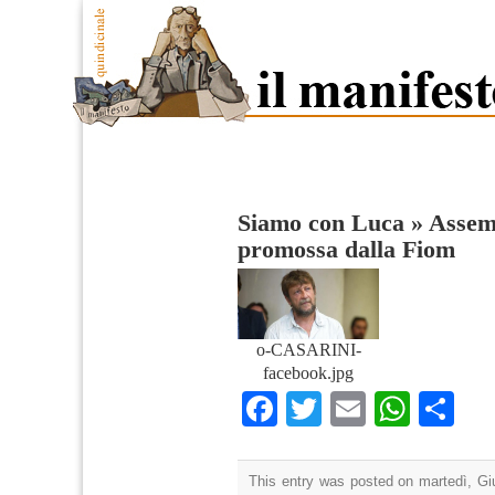
Siamo con Luca
»
Assemb
promossa dalla Fiom
o-CASARINI-
facebook.jpg
Facebook
Twitter
Email
What
Co
This entry was posted on martedì, Giu