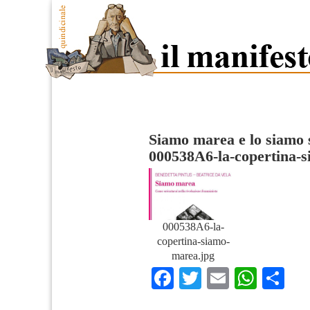
Siamo marea e lo siamo 
000538A6-la-copertina-
000538A6-la-
copertina-siamo-
marea.jpg
Facebook
Twitter
Email
What
Co