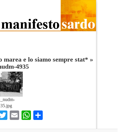
 marea e lo siamo sempre stat*
»
nudm-4935
8_nudm-
35.jpg
Facebook
Twitter
Email
WhatsApp
Condividi