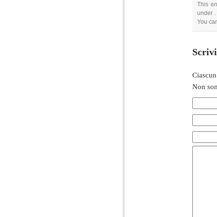
This en
under .
You can
Scriv
Ciascun
Non son