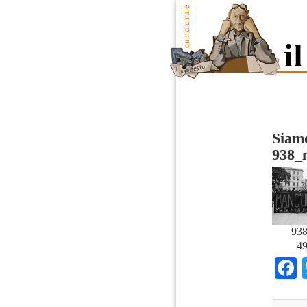
Siamo
938_
93
49