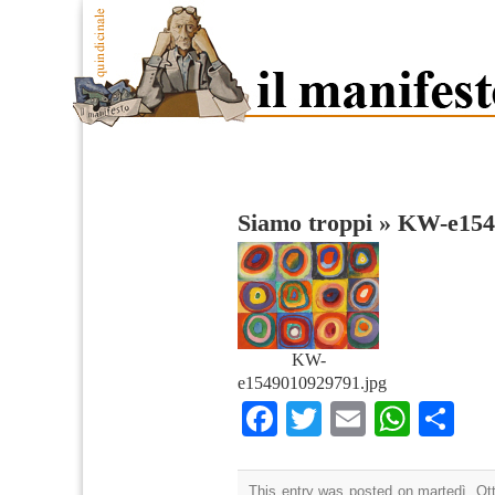
Siamo troppi
»
KW-e154
KW-
e1549010929791.jpg
Facebook
Twitter
Email
What
Co
This entry was posted on martedì, Ott