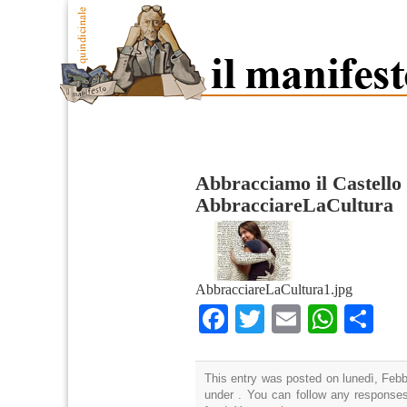
Abbracciamo il Castello
AbbracciareLaCultura
AbbracciareLaCultura1.jpg
Facebook
Twitter
Email
What
Co
This entry was posted on lunedì, Febbr
under . You can follow any responses