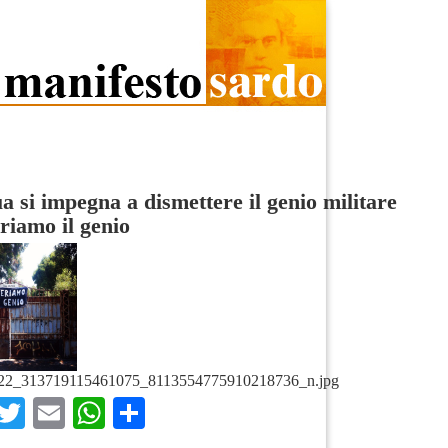
ua si impegna a dismettere il genio militare
eriamo il genio
22_313719115461075_8113554775910218736_n.jpg
Facebook
Twitter
Email
WhatsApp
Condividi