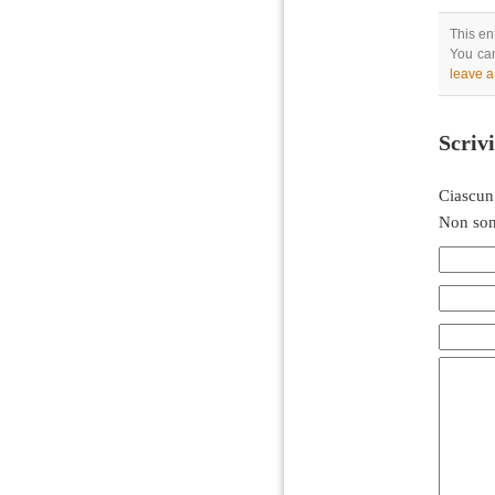
This en
You can
leave 
Scriv
Ciascun
Non son