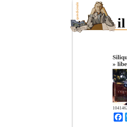
Siliq
»
lib
104146