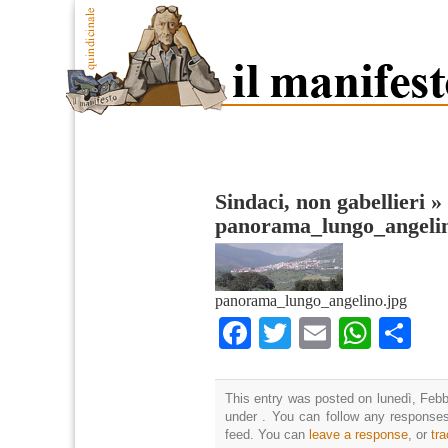
Sindaci, non gabellieri
»
panorama_lungo_angeli
panorama_lungo_angelino.jpg
Facebook
Twitter
Email
What
Co
This entry was posted on lunedì, Febbr
under . You can follow any responses
feed. You can
leave a response
, or
tr