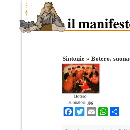
Sintonie
»
Botero, suonat
Botero-
suonatori..jpg
Facebook
Twitter
Email
What
Co