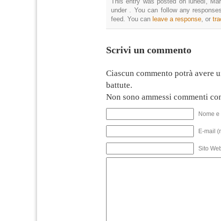
This entry was posted on lunedì, Mar
under . You can follow any responses
feed. You can
leave a response
, or
tr
Scrivi un commento
Ciascun commento potrà avere u
battute.
Non sono ammessi commenti con
Nome e 
E-mail (
Sito We