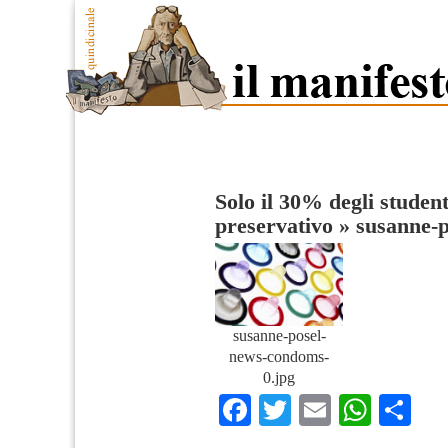
Solo il 30% degli student
preservativo
»
susanne-
susanne-posel-
news-condoms-
0.jpg
Facebook
Twitter
Email
What
Co