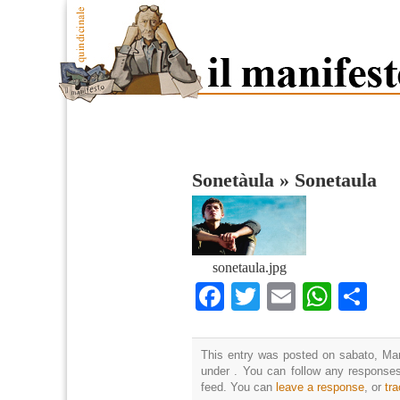
Sonetàula
»
Sonetaula
sonetaula.jpg
Facebook
Twitter
Email
What
Co
This entry was posted on sabato, Mar
under . You can follow any responses
feed. You can
leave a response
, or
tr