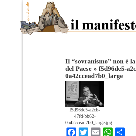
Il “sovranismo” non è la
del Paese
»
f5d96de5-a2c
0a42ccead7b0_large
f5d96de5-a2cb-
47fd-bb62-
0a42ccead7b0_large.jpg
Facebook
Twitter
Email
What
Co