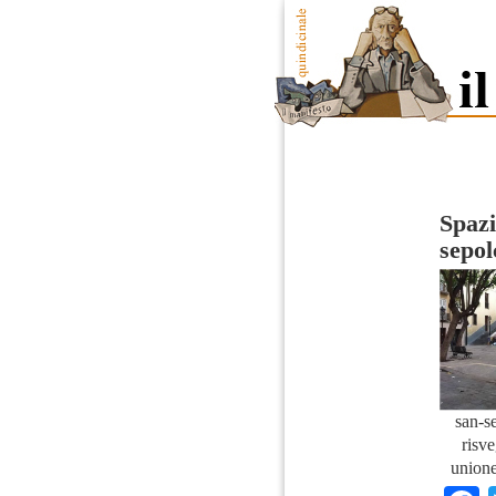
Spazi
sepol
san-s
risve
unione