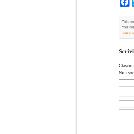
This en
You can
leave 
Scriv
Ciascun
Non son