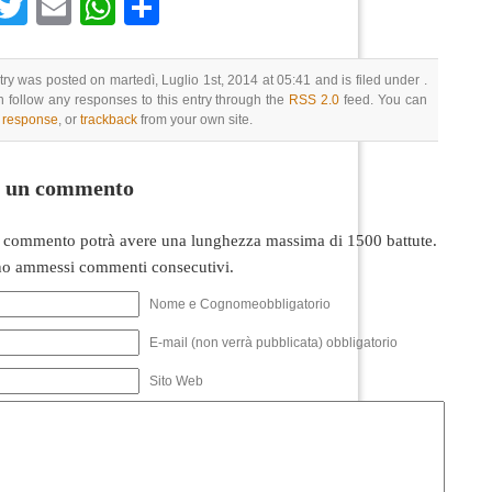
Facebook
Twitter
Email
WhatsApp
Condividi
try was posted on martedì, Luglio 1st, 2014 at 05:41 and is filed under .
 follow any responses to this entry through the
RSS 2.0
feed. You can
a response
, or
trackback
from your own site.
i un commento
 commento potrà avere una lunghezza massima di 1500 battute.
o ammessi commenti consecutivi.
Nome e Cognomeobbligatorio
E-mail (non verrà pubblicata) obbligatorio
Sito Web