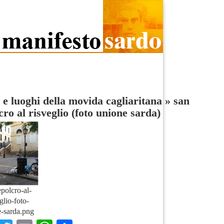
 e luoghi della movida cagliaritana
»
san
cro al risveglio (foto unione sarda)
epolcro-al-
glio-foto-
-sarda.png