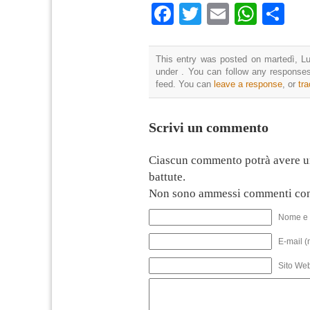
Facebook
Twitter
Email
What
Co
This entry was posted on martedì, Lug
under . You can follow any responses
feed. You can
leave a response
, or
tr
Scrivi un commento
Ciascun commento potrà avere u
battute.
Non sono ammessi commenti con
Nome e 
E-mail (
Sito We