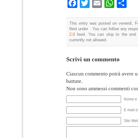
Facebook
Twitter
Email
What
Co
This entry was posted on venerdì, F
filed under . You can follow any resp
2.0
feed. You can skip to the end 
currently not allowed.
Scrivi un commento
Ciascun commento potrà avere u
battute.
Non sono ammessi commenti con
Nome e 
E-mail (
Sito We