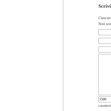
Scriv
Ciascun
Non son
caratter