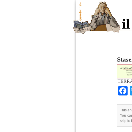
Stase
TERRA
This en
You can
skip to