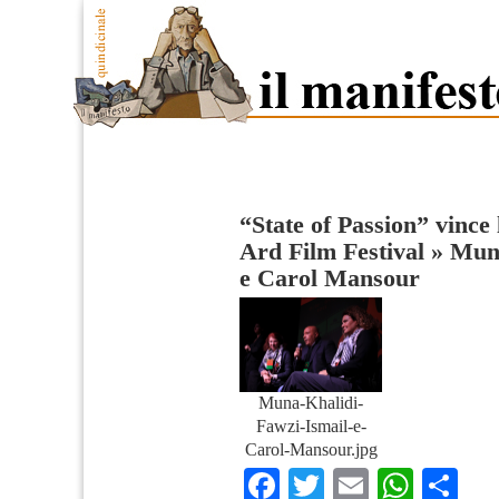
“State of Passion” vince
Ard Film Festival
»
Muna
e Carol Mansour
Muna-Khalidi-
Fawzi-Ismail-e-
Carol-Mansour.jpg
Facebook
Twitter
Email
What
Co