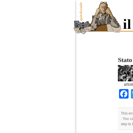
Stato
arto
This en
. You c
skip to