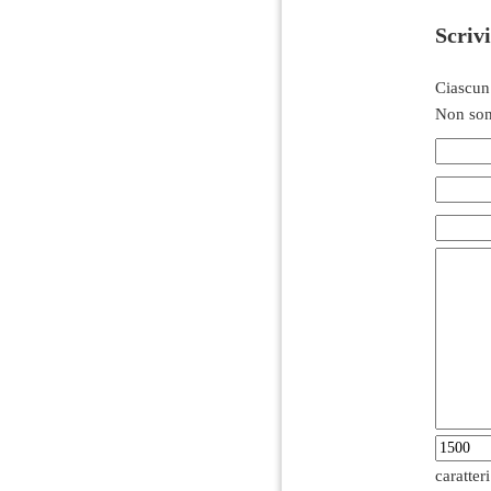
Scriv
Ciascun
Non son
caratter