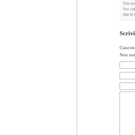
This en
You can
skip to
Scriv
Ciascun
Non son