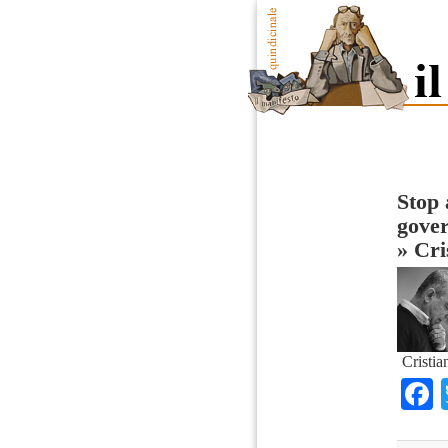
Stop 
gover
»
Cri
Cristia