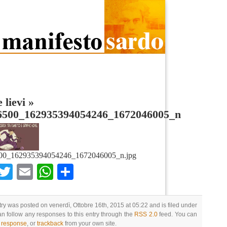
 lievi
»
6500_162935394054246_1672046005_n
00_162935394054246_1672046005_n.jpg
Facebook
Twitter
Email
WhatsApp
Condividi
try was posted on venerdì, Ottobre 16th, 2015 at 05:22 and is filed under
an follow any responses to this entry through the
RSS 2.0
feed. You can
a response
, or
trackback
from your own site.