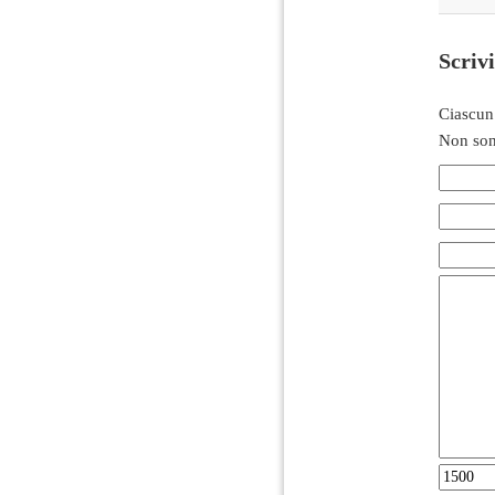
Scriv
Ciascun
Non son