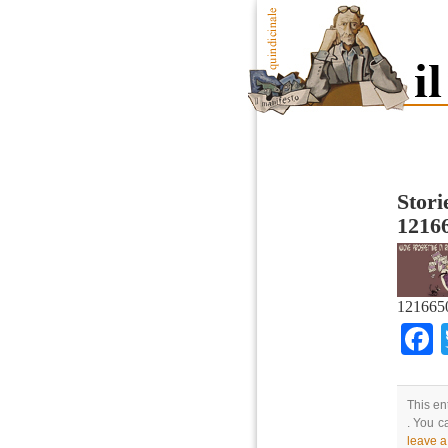
Storie
1216
121665
This en
. You c
leave 