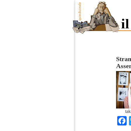
Stra
Asse
tak