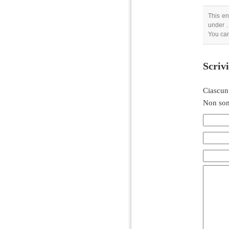
This en
under .
You ca
Scriv
Ciascun
Non son