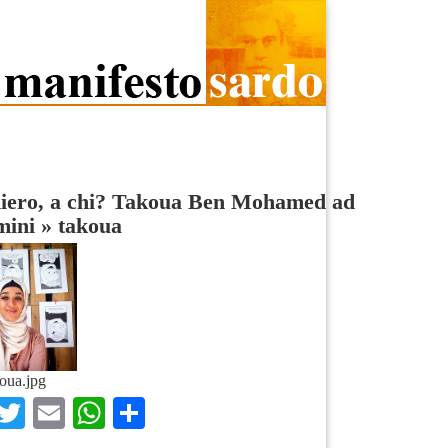
niero, a chi? Takoua Ben Mohamed ad
mini
»
takoua
oua.jpg
Facebook
Twitter
Email
WhatsApp
Condividi