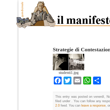
Strategie di Contestazio
studenti1.jpg
Facebook
Twitter
Email
What
Co
This entry was posted on venerdì, N
filed under . You can follow any resp
2.0
feed. You can
leave a response
, o