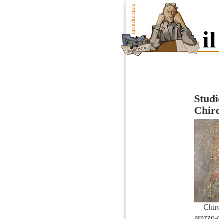
Studi
Chiro
Chir
arazzo-