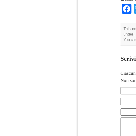
This en
under .
You can
Scriv
Ciascun
Non son