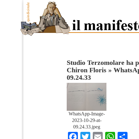
Studio Terzomolare ha p
Chiron Floris
»
WhatsAp
09.24.33
WhatsApp-Image-
2023-10-29-at-
09.24.33.jpeg
Facebook
Twitter
Email
What
Co