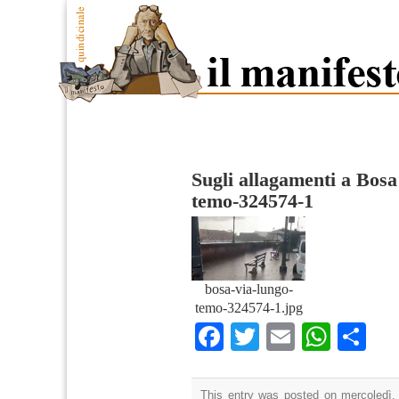
Sugli allagamenti a Bosa
temo-324574-1
bosa-via-lungo-
temo-324574-1.jpg
Facebook
Twitter
Email
What
Co
This entry was posted on mercoledì,