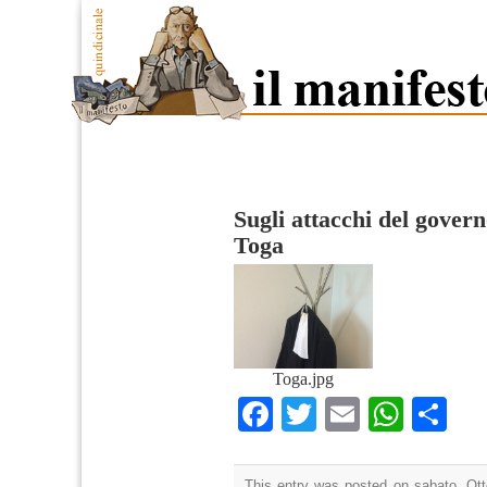
Sugli attacchi del govern
Toga
Toga.jpg
Facebook
Twitter
Email
What
Co
This entry was posted on sabato, Otto