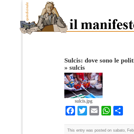
Sulcis: dove sono le polit
»
sulcis
sulcis.jpg
Facebook
Twitter
Email
What
Co
This entry was posted on sabato, Febb