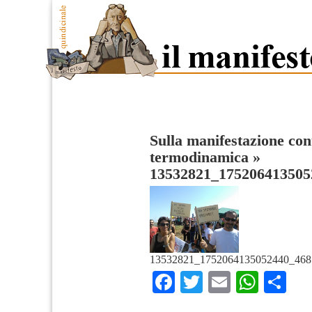
Sulla manifestazione con
termodinamica
»
13532821_175206413505
13532821_1752064135052440_468
Facebook
Twitter
Email
What
Co