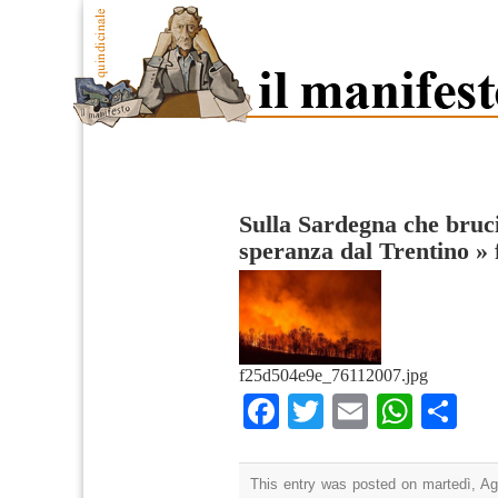
Sulla Sardegna che bruci
speranza dal Trentino
»
f25d504e9e_76112007.jpg
Facebook
Twitter
Email
What
Co
This entry was posted on martedì, Ago