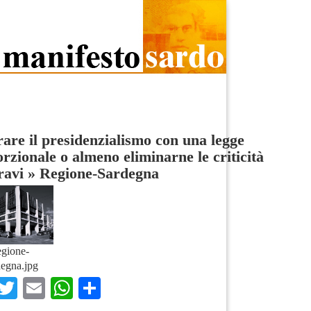
are il presidenzialismo con una legge
rzionale o almeno eliminarne le criticità
ravi
»
Regione-Sardegna
gione-
egna.jpg
Facebook
Twitter
Email
WhatsApp
Condividi