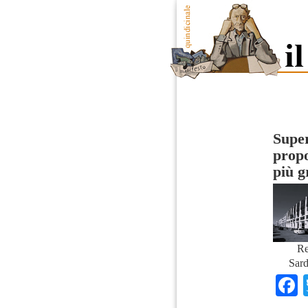
Super
propo
più g
Re
Sard