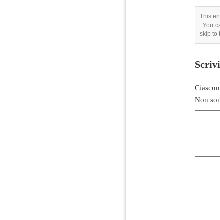
This en
. You c
skip to
Scriv
Ciascun
Non son