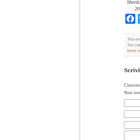
libert
20
This en
You can
leave 
Scriv
Ciascun
Non son