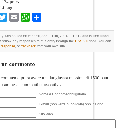
à_12-aprile-
14.png
Facebook
Twitter
Email
WhatsApp
Condividi
try was posted on venerdì, Aprile 11th, 2014 at 19:12 and is filed under .
 follow any responses to this entry through the
RSS 2.0
feed. You can
a response
, or
trackback
from your own site.
i un commento
 commento potrà avere una lunghezza massima di 1500 battute.
o ammessi commenti consecutivi.
Nome e Cognomeobbligatorio
E-mail (non verrà pubblicata) obbligatorio
Sito Web