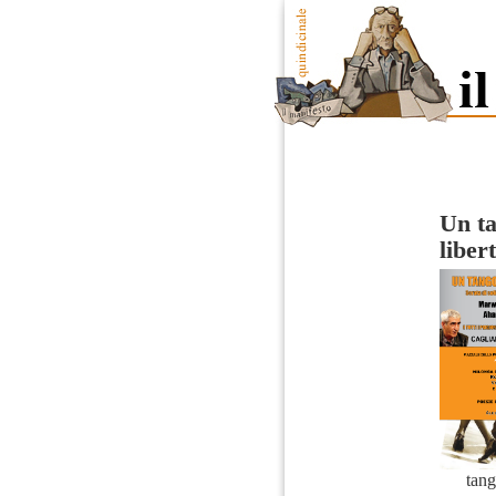
Un ta
liber
tang