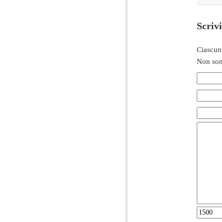
Scriv
Ciascun
Non son