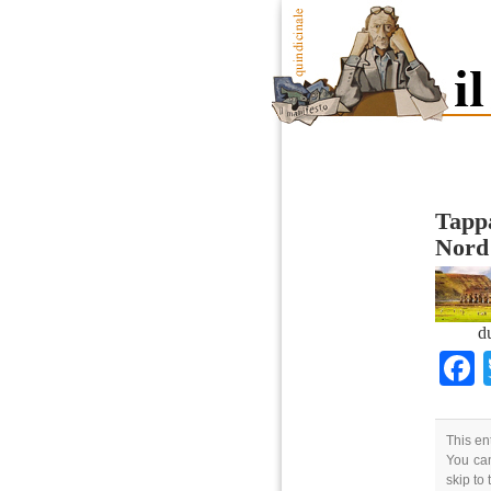
Tappa
Nord
d
This en
You can
skip to