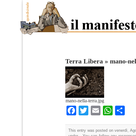
Terra Libera
»
mano-nel
mano-nella-terra.jpg
Facebook
Twitter
Email
What
Co
This entry was posted on venerdì, Ago
under . You can follow any responses