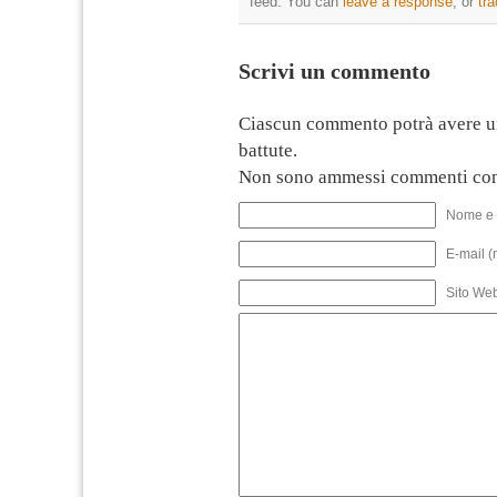
feed. You can
leave a response
, or
tr
Scrivi un commento
Ciascun commento potrà avere u
battute.
Non sono ammessi commenti con
Nome e 
E-mail (
Sito We