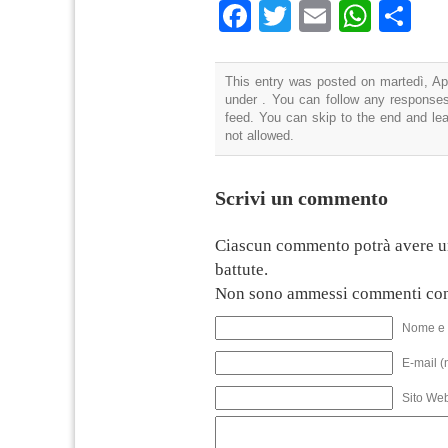
Facebook
Twitter
Email
What
Co
This entry was posted on martedì, Apr
under . You can follow any responses
feed. You can skip to the end and lea
not allowed.
Scrivi un commento
Ciascun commento potrà avere u
battute.
Non sono ammessi commenti con
Nome e 
E-mail (
Sito We