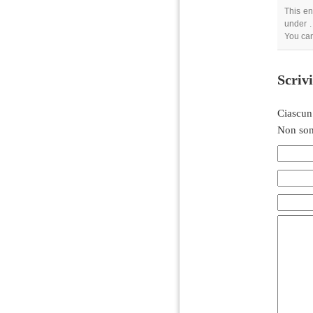
This en
under .
You can
Scriv
Ciascun
Non son