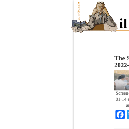
The S
2022-
Screen
01-14-a
a