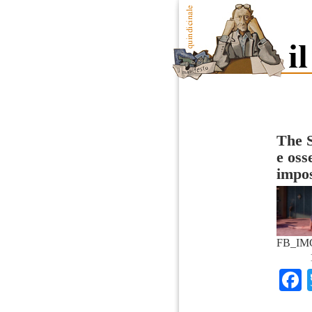
The S
e oss
impos
FB_IMG