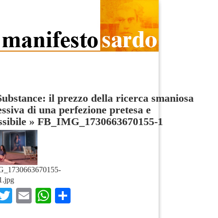
ubstance: il prezzo della ricerca smaniosa
essiva di una perfezione pretesa e
sibile
»
FB_IMG_1730663670155-1
_1730663670155-
1.jpg
Facebook
Twitter
Email
WhatsApp
Condividi