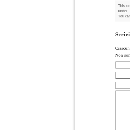
This e
under .
You can
Scriv
Ciascun
Non son