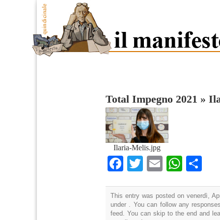
Total Impegno 2021
»
Il
Ilaria-Melis.jpg
Facebook
Twitter
Email
What
Co
This entry was posted on venerdì, Apr
under . You can follow any responses
feed. You can skip to the end and lea