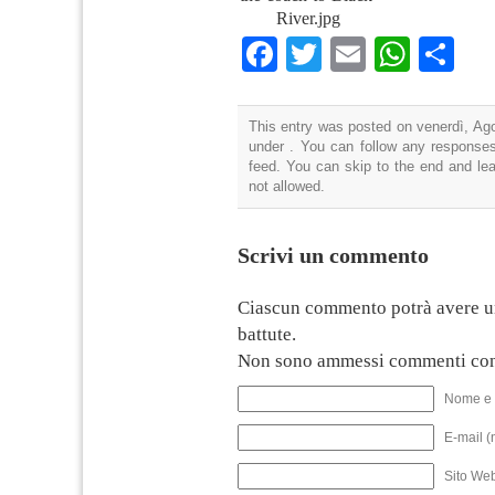
River.jpg
Facebook
Twitter
Email
What
Co
This entry was posted on venerdì, Ago
under . You can follow any responses
feed. You can skip to the end and lea
not allowed.
Scrivi un commento
Ciascun commento potrà avere u
battute.
Non sono ammessi commenti con
Nome e 
E-mail (
Sito We