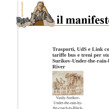
Trasporti, UdS e Link c
tariffe bus e treni per st
Surikov-Under-the-rain-
River
Vasily-Surikov-
Under-the-rain-by-
the-coach-to-Black-